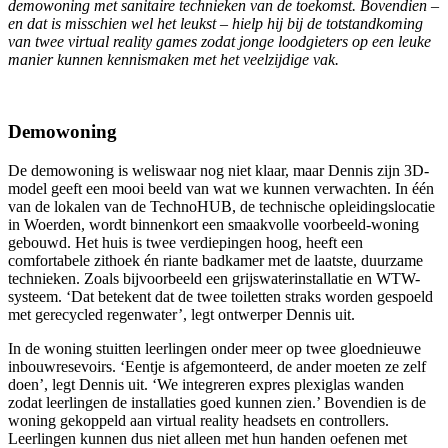
demowoning met sanitaire technieken van de toekomst. Bovendien –
en dat is misschien wel het leukst – hielp hij bij de totstandkoming
van twee virtual reality games zodat jonge loodgieters op een leuke
manier kunnen kennismaken met het veelzijdige vak.
Demowoning
De demowoning is weliswaar nog niet klaar, maar Dennis zijn 3D-
model geeft een mooi beeld van wat we kunnen verwachten. In één
van de lokalen van de TechnoHUB, de technische opleidingslocatie
in Woerden, wordt binnenkort een smaakvolle voorbeeld-woning
gebouwd. Het huis is twee verdiepingen hoog, heeft een
comfortabele zithoek én riante badkamer met de laatste, duurzame
technieken. Zoals bijvoorbeeld een grijswaterinstallatie en WTW-
systeem. ‘Dat betekent dat de twee toiletten straks worden gespoeld
met gerecycled regenwater’, legt ontwerper Dennis uit.
In de woning stuitten leerlingen onder meer op twee gloednieuwe
inbouwresevoirs. ‘Eentje is afgemonteerd, de ander moeten ze zelf
doen’, legt Dennis uit. ‘We integreren expres plexiglas wanden
zodat leerlingen de installaties goed kunnen zien.’ Bovendien is de
woning gekoppeld aan virtual reality headsets en controllers.
Leerlingen kunnen dus niet alleen met hun handen oefenen met