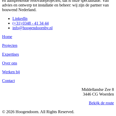
en aansprekende renovatieprojecten, dat is onze specialisatie. Van
advies en ontwerp tot installatie en beheer: wij zijn de partner van
bouwend Nederland.
LinkedIn
(+31) 0348 - 41 34 44
info@hoogendoornbv.nl
Home
Projecten
Expertises
Over ons
Werken bij
Contact
Middellandse Zee 8
3446 CG Woerden
Bekijk de route
© 2026 Hoogendoorn. All Rights Reserved.