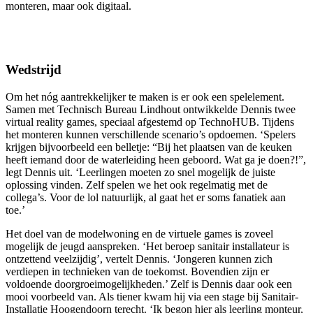
monteren, maar ook digitaal.
Wedstrijd
Om het nóg aantrekkelijker te maken is er ook een spelelement.
Samen met Technisch Bureau Lindhout ontwikkelde Dennis twee
virtual reality games, speciaal afgestemd op TechnoHUB. Tijdens
het monteren kunnen verschillende scenario’s opdoemen. ‘Spelers
krijgen bijvoorbeeld een belletje: “Bij het plaatsen van de keuken
heeft iemand door de waterleiding heen geboord. Wat ga je doen?!”,
legt Dennis uit. ‘Leerlingen moeten zo snel mogelijk de juiste
oplossing vinden. Zelf spelen we het ook regelmatig met de
collega’s. Voor de lol natuurlijk, al gaat het er soms fanatiek aan
toe.’
Het doel van de modelwoning en de virtuele games is zoveel
mogelijk de jeugd aanspreken. ‘Het beroep sanitair installateur is
ontzettend veelzijdig’, vertelt Dennis. ‘Jongeren kunnen zich
verdiepen in technieken van de toekomst. Bovendien zijn er
voldoende doorgroeimogelijkheden.’ Zelf is Dennis daar ook een
mooi voorbeeld van. Als tiener kwam hij via een stage bij Sanitair-
Installatie Hoogendoorn terecht. ‘Ik begon hier als leerling monteur,