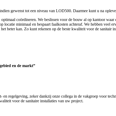
 indien gewenst tot een niveau van LOD500. Daarmee kunt u na oplever
 optimaal coördineren. We beslissen voor de bouw al op kantoor waar d
op locatie minimaal en bespaart faalkosten achteraf. We hebben veel erv
het beter kan. Zo kunt rekenen op de beste kwaliteit voor de sanitair ins
kgebied en de markt”
- en regelgeving, zeker dankzij onze collega in de vakgroep voor techni
aliteit voor de sanitaire installaties van uw project.