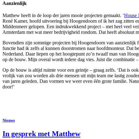
Aanzienlijk
Matthew heeft in de loop der jaren mooie projecten gemaakt. ‘
House 
René Kamer, hoofd uitvoering bij Hoogendoorn of ik het zag zitten ee
Middenmeer gelopen. Een indrukwekkend project – met heel veel veilig
Amsterdam met wat meer bedrijvigheid rondom. Dat heeft absoluut mi
Bovendien zijn sommige projecten bij Hoogendoorn van aanzienlijk for
functie had ik zelfs al kunnen doorstromen naar hoofdmonteur. Dat be
Nederland. Daar liepen op het hoogtepunt zo’n twaalf man van Hoog
op de bouw. Mijn overal wordt iedere dag vies. Juist die combinatie
Op de bouw is altijd ruimte voor een geintje – graag zelfs. ‘Dat is oo
vrolijk van zou worden als drie mensen uit mijn team me lastig zoude
van jaren geleden. Dan vormen we weer even één grote familie. Natuu
door!’
Nieuws
In gesprek met Matthew