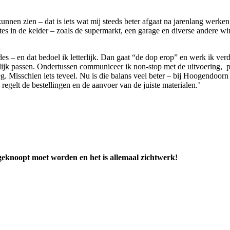
unnen zien – dat is iets wat mij steeds beter afgaat na jarenlang werke
 in de kelder – zoals de supermarkt, een garage en diverse andere wi
– en dat bedoel ik letterlijk. Dan gaat “de dop erop” en werk ik verde
lijk passen. Ondertussen communiceer ik non-stop met de uitvoering, pr
g. Misschien iets teveel. Nu is die balans veel beter – bij Hoogendoorn 
e regelt de bestellingen en de aanvoer van de juiste materialen.’
 geknoopt moet worden en het is allemaal zichtwerk!