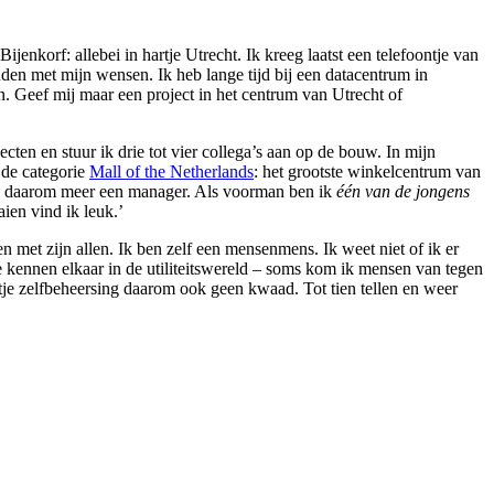
enkorf: allebei in hartje Utrecht. Ik kreeg laatst een telefoontje van
den met mijn wensen. Ik heb lange tijd bij een datacentrum in
. Geef mij maar een project in het centrum van Utrecht of
en en stuur ik drie tot vier collega’s aan op de bouw. In mijn
 de categorie
Mall of the Netherlands
: het grootste winkelcentrum van
je daarom meer een manager. Als voorman ben ik
één van de jongens
aien vind ik leuk.’
n met zijn allen. Ik ben zelf een mensenmens. Ik weet niet of ik er
 kennen elkaar in de utiliteitswereld – soms kom ik mensen van tegen
tje zelfbeheersing daarom ook geen kwaad. Tot tien tellen en weer