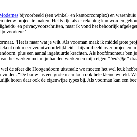
Modernes
bijvoorbeeld (een winkel- en kantoorcomplex) en warenhuis Bij
n nieuw project te maken. Het is fijn als er rekening kan worden gehou
heids- en privacyvoorschriften, maar ik vond het behoorlijk afgelegen
jn voorkeur.’
maat. ‘Het is maar wat je wilt. Als voorman maak ik middelgrote project
tekent ook meer verantwoordelijkheid – bijvoorbeeld over projecten in
endoorn, plus een aantal ingehuurde krachten. Als hoofdmonteur ben 
 – van het werken met mijn handen werken en mijn eigen
“bedrijfje”
dra
k wel de sfeer die Hoogendoorn uitstraalt: we moeten het wel leuk hebbe
n vinden. “De bouw” is een grote maar toch ook hele kleine wereld. We
rlijk horen daar ook de eigenwijze types bij. Als voorman kan een bee